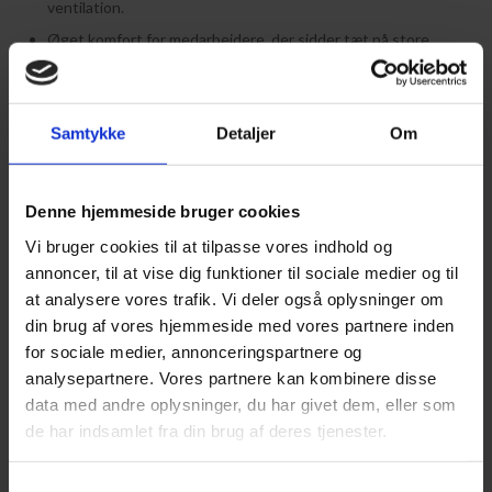
ventilation.
Øget komfort for medarbejdere, der sidder tæt på store
glaspartier.
Mulighed for at udnytte kontorpladsen mere fleksibelt tæt
ved vinduerne.
Samtykke
Detaljer
Om
Disse faktorer er med til at skabe rammerne for en mere effektiv
arbejdsdag, hvor de fysiske omgivelser understøtter opgaverne.
Denne hjemmeside bruger cookies
Ved at tænke indeklima ind som en strategisk investering kan
Vi bruger cookies til at tilpasse vores indhold og
man sikre, at kontoret forbliver en attraktiv arbejdsplads året
annoncer, til at vise dig funktioner til sociale medier og til
rundt. En korrekt monteret vinduesfilm er dermed et vigtigt
redskab i den moderne kontorindretning.
at analysere vores trafik. Vi deler også oplysninger om
din brug af vores hjemmeside med vores partnere inden
for sociale medier, annonceringspartnere og
Reduktion af blænding og
analysepartnere. Vores partnere kan kombinere disse
beskyttelse mod
data med andre oplysninger, du har givet dem, eller som
de har indsamlet fra din brug af deres tjenester.
ultraviolette stråler
Samtykkevalg