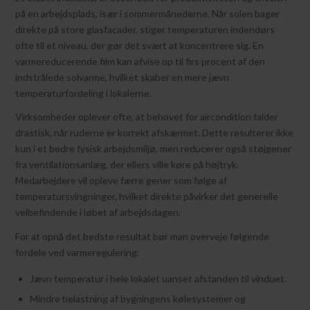
på en arbejdsplads, især i sommermånederne. Når solen bager
direkte på store glasfacader, stiger temperaturen indendørs
ofte til et niveau, der gør det svært at koncentrere sig. En
varmereducerende film kan afvise op til firs procent af den
indstrålede solvarme, hvilket skaber en mere jævn
temperaturfordeling i lokalerne.
Virksomheder oplever ofte, at behovet for aircondition falder
drastisk, når ruderne er korrekt afskærmet. Dette resulterer ikke
kun i et bedre fysisk arbejdsmiljø, men reducerer også støjgener
fra ventilationsanlæg, der ellers ville køre på højtryk.
Medarbejdere vil opleve færre gener som følge af
temperatursvingninger, hvilket direkte påvirker det generelle
velbefindende i løbet af arbejdsdagen.
For at opnå det bedste resultat bør man overveje følgende
fordele ved varmeregulering:
Jævn temperatur i hele lokalet uanset afstanden til vinduet.
Mindre belastning af bygningens kølesystemer og