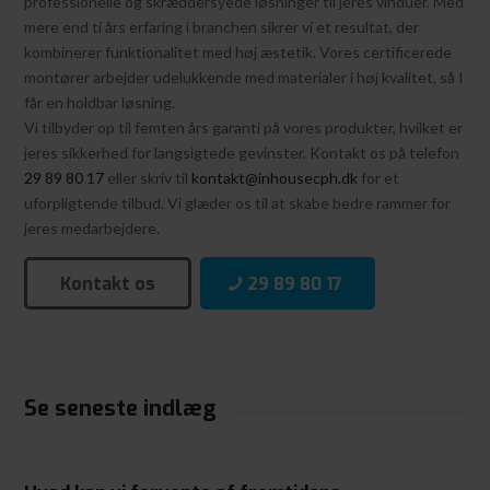
professionelle og skræddersyede løsninger til jeres vinduer. Med
mere end ti års erfaring i branchen sikrer vi et resultat, der
kombinerer funktionalitet med høj æstetik. Vores certificerede
montører arbejder udelukkende med materialer i høj kvalitet, så I
får en holdbar løsning.
Vi tilbyder op til femten års garanti på vores produkter, hvilket er
jeres sikkerhed for langsigtede gevinster. Kontakt os på telefon
29 89 80 17
eller skriv til
kontakt@inhousecph.dk
for et
uforpligtende tilbud. Vi glæder os til at skabe bedre rammer for
jeres medarbejdere.
Kontakt os
29 89 80 17
Se seneste indlæg