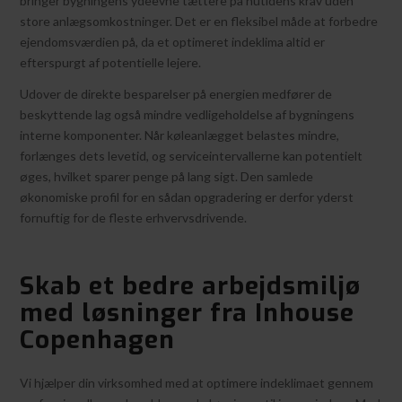
bringer bygningens ydeevne tættere på nutidens krav uden
store anlægsomkostninger. Det er en fleksibel måde at forbedre
ejendomsværdien på, da et optimeret indeklima altid er
efterspurgt af potentielle lejere.
Udover de direkte besparelser på energien medfører de
beskyttende lag også mindre vedligeholdelse af bygningens
interne komponenter. Når køleanlægget belastes mindre,
forlænges dets levetid, og serviceintervallerne kan potentielt
øges, hvilket sparer penge på lang sigt. Den samlede
økonomiske profil for en sådan opgradering er derfor yderst
fornuftig for de fleste erhvervsdrivende.
Skab et bedre arbejdsmiljø
med løsninger fra Inhouse
Copenhagen
Vi hjælper din virksomhed med at optimere indeklimaet gennem