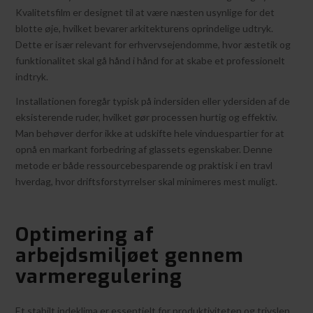
Kvalitetsfilm er designet til at være næsten usynlige for det
blotte øje, hvilket bevarer arkitekturens oprindelige udtryk.
Dette er især relevant for erhvervsejendomme, hvor æstetik og
funktionalitet skal gå hånd i hånd for at skabe et professionelt
indtryk.
Installationen foregår typisk på indersiden eller ydersiden af de
eksisterende ruder, hvilket gør processen hurtig og effektiv.
Man behøver derfor ikke at udskifte hele vinduespartier for at
opnå en markant forbedring af glassets egenskaber. Denne
metode er både ressourcebesparende og praktisk i en travl
hverdag, hvor driftsforstyrrelser skal minimeres mest muligt.
Optimering af
arbejdsmiljøet gennem
varmeregulering
Et stabilt indeklima er essentielt for produktiviteten og trivslen