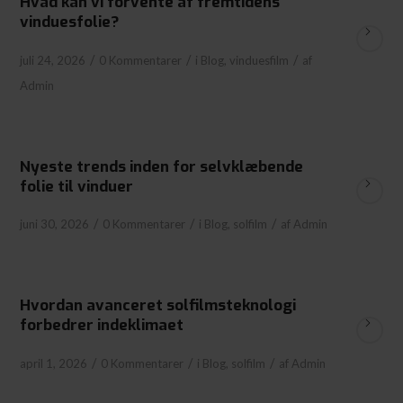
Hvad kan vi forvente af fremtidens
vinduesfolie?
/
/
/
juli 24, 2026
0 Kommentarer
i
Blog
,
vinduesfilm
af
Admin
Nyeste trends inden for selvklæbende
folie til vinduer
/
/
/
juni 30, 2026
0 Kommentarer
i
Blog
,
solfilm
af
Admin
Hvordan avanceret solfilmsteknologi
forbedrer indeklimaet
/
/
/
april 1, 2026
0 Kommentarer
i
Blog
,
solfilm
af
Admin