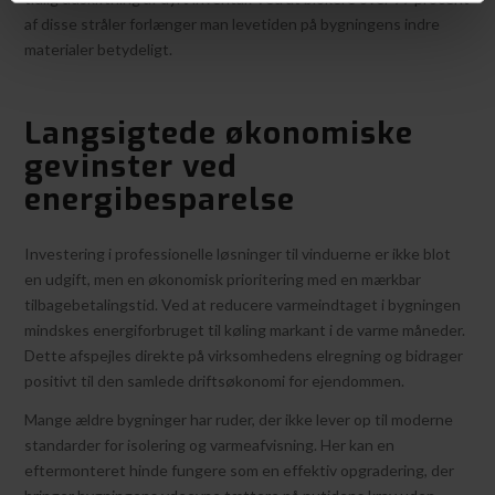
af disse stråler forlænger man levetiden på bygningens indre
materialer betydeligt.
Langsigtede økonomiske
gevinster ved
energibesparelse
Investering i professionelle løsninger til vinduerne er ikke blot
en udgift, men en økonomisk prioritering med en mærkbar
tilbagebetalingstid. Ved at reducere varmeindtaget i bygningen
mindskes energiforbruget til køling markant i de varme måneder.
Dette afspejles direkte på virksomhedens elregning og bidrager
positivt til den samlede driftsøkonomi for ejendommen.
Mange ældre bygninger har ruder, der ikke lever op til moderne
standarder for isolering og varmeafvisning. Her kan en
eftermonteret hinde fungere som en effektiv opgradering, der